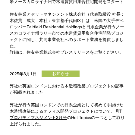
米ノースカロライナ州で木造賃貸用集合住宅開発をスタート
住友林業アセットマネジメント株式会社（代表取締役 社長：
木佐貫 成大 本社：東京都千代田区）は、米国の大手デベ
ロッパーFairfield Residential Holdingsと日系企業が行うノー
スカロライナ州ラリー市での木造賃貸用集合住宅開発プロジ
ェクトに関し、共同事業会社へのサポート業務を提供しまし
た。
詳細は、
住友林業株式会社プレスリリース
をご覧ください。
お知らせ
2025年3月1日
弊社の英国ロンドンにおける木造増改築プロジェクトの記事
が掲載されました
弊社が行う英国ロンドンでの日系企業として初めて手掛けた
木造増改築によるオフィス開発プロジェクトについて、
月刊
プロパティマネジメント3月号
のHot Topicsの一つとして取り
上げられました。