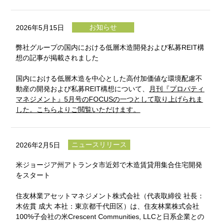
お知らせ
2026年5月15日
弊社グループの国内における低層木造開発および私募REIT構
想の記事が掲載されました
国内における低層木造を中心とした高付加価値な環境配慮不
動産の開発および私募REIT構想について、
月刊『プロパティ
マネジメント』5月号のFOCUSの一つとして取り上げられま
した。こちらよりご閲覧いただけます。
ニュースリリース
2026年2月5日
米ジョージア州アトランタ市近郊で木造賃貸用集合住宅開発
をスタート
住友林業アセットマネジメント株式会社（代表取締役 社長：
木佐貫 成大 本社：東京都千代田区）は、住友林業株式会社
100%子会社の米Crescent Communities, LLCと日系企業との