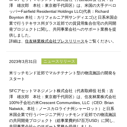
澤 雄次郎 本社：東京都千代田区）は、米国の大手デベロ
ッパーFairfield Residential Holdings LLC(代表：Richard
Boynton 本社：カリフォルニア州サンディエゴ)と日系米国企
業で行うテキサス州ダラス近郊での賃貸用集合住宅の共同開
発プロジェクトに関し、共同事業会社へのサポート業務を提
供しました。
詳細は、
住友林業株式会社プレスリリース
をご覧ください。
ニュースリリース
2023年3月31日
米リッチモンド近郊でマルチテナント型の物流施設の開発を
スタート
SFCアセットマネジメント株式会社（代表取締役 社長：吉
澤 雄次郎 本社：東京都千代田区）は、住友林業株式会社
100%子会社の米Crescent Communities, LLC（CEO: Brian
Natwick、本社：ノースカロライナ州シャーロット）と日系
米国企業で行うバージニア州リッチモンド近郊での物流施設
の共同開発プロジェクト（総事業費約57百万USD）に関し、
共同事業会社へのサポート業務を提供しました。