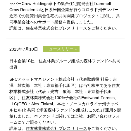
ッパーCrow Holdings傘下の集合住宅開発会社Trammell
Crow Residentialと日系米国企業が行うコロラド州デンバー
近郊での賃貸用集合住宅の共同開発プロジェクトに関し、共
同事業会社へのサポート業務を提供しました。
詳細は、
住友林業株式会社プレスリリース
をご覧ください。
ニュースリリース
2023年7月10日
日本企業10社 住友林業グループ組成の森林ファンドへ共同
出資
SFCアセットマネジメント株式会社（代表取締役 社長：吉
澤 雄次郎 本社：東京都千代田区）は当社株主である住友
林業株式会社（代表：光吉 敏郎 本社：東京都千代田
区）、住友林業株式会社100%子会社のEastwood Forests,
LLC(CEO：Alex Finkral、本社：ノースカロライナ州チャペ
ルヒル)と共同で米国森林ファンドを組成しこのたび運用を開
始しました。本ファンドに関しては当社、お問い合わせフォ
ームにてご照会ください。
詳細は、
住友林業株式会社プレスリリース
をご覧ください。