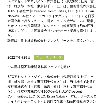
SFCアセットマネジメント株式会社（代表取締役 社長：吉
澤 雄次郎 本社：東京都千代田区）は、住友林業株式会社
100%子会社の米Crescent Communities, LLC（CEO: Brian
Natwick、本社：ノースカロライナ州シャーロット）と日系
米国企業で行うジョージア州アトランタ近郊のESGに配慮し
たオフィスの共同開発プロジェクト（総事業費は約80百万
USD）に関し、共同事業会社へのサポート業務を提供しまし
た。
詳細は、
住友林業株式会社プレスリリース
をご覧ください。
ニュースリリース
2022年6月28日
ESG配慮型不動産開発私募ファンドを組成
SFCアセットマネジメント株式会社（代表取締役 社長：吉
澤 雄次郎 本社：東京都千代田区）は、当社株主である住
友林業株式会社（代表：光吉 敏郎 本社：東京都千代田
区）、住友林業株式会社100%子会社の米Crescent
Communities, LLC（CEO: Brian Natwick、本社：ノースカロ
ライナ州シャーロット）と共同で米国不動産開発私募ファン